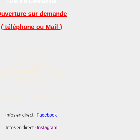
- Devis et Commandes
uverture sur demande
( téléphone ou Mail )
Contact :
Fred Rochet
Atelier Hephaistos
422 espace artisanal le Tortolon
8112 Autrans-Méaudre en Vercors
06 31 29 01 61
l : hephaistos.creations@gmail.com
Infos en direct :
Facebook
Infos en direct :
Instagram