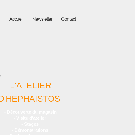
Accueil
Newsletter
Contact
S
L'ATELIER
D'HEPHAISTOS
- Découverte du magasin
- Visite d'atelier
- Stages
- Démonstrations