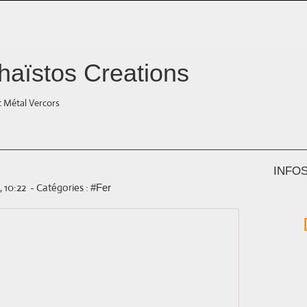
aïstos Creations
t Métal Vercors
INFO
, 10:22
-
Catégories :
#Fer