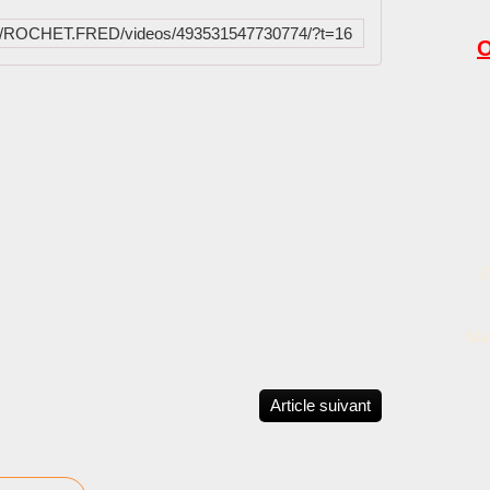
om/ROCHET.FRED/videos/493531547730774/?t=16
O
3
Mai
Article suivant